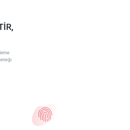
İR,
ödeme
çeneği