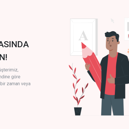
ASINDA
N!
üşterimiz,
endine göre
i bir zaman veya