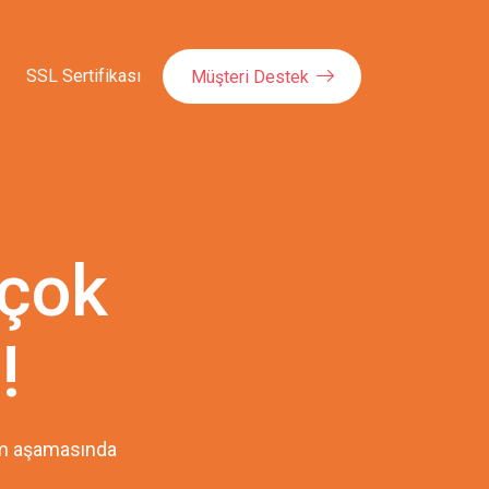
SSL Sertifikası
Müşteri Destek
 çok
!
pım aşamasında